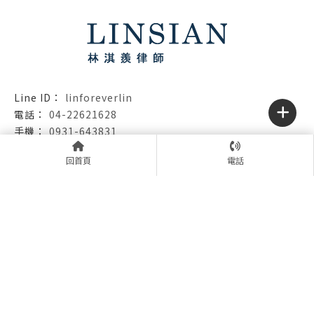
linforeverlin
04-22621628
0931-643831
04-23208820
回首頁
電話
jacklin30604@gmail.com
台中市南屯區文心路一段306號10樓之1
回首頁
律師介紹
服務項目
成功案例
常見問題
聯絡我們
台中律師事務所
台中法律事務所推薦
台中毒品訴訟律師
台中詐欺訴訟律師
台中法律諮詢
台中民事律師
台中刑事律師推薦
Designed by
揚京快客
Copyright © 2026
..