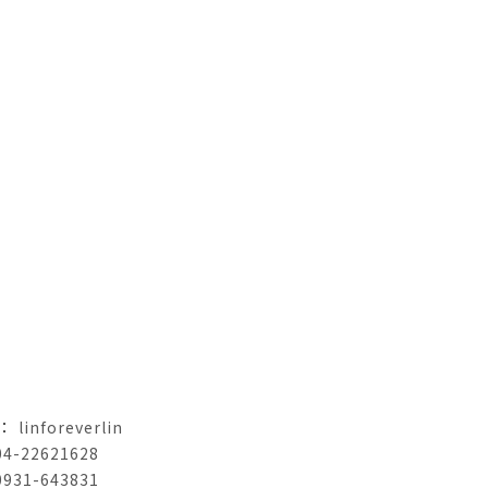
linforeverlin
04-22621628
0931-643831