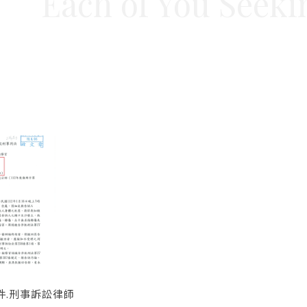
件.刑事訴訟律師